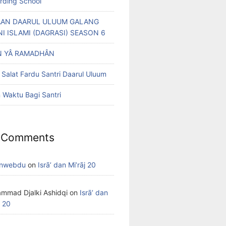
arding School
AN DAARUL ULUUM GALANG
NI ISLAMI (DAGRASI) SEASON 6
 YÂ RAMADHÂN
 Salat Fardu Santri Daarul Uluum
Waktu Bagi Santri
 Comments
nwebdu
on
Isrā’ dan Mi’rāj 20
mmad Djalki Ashidqi
on
Isrā’ dan
j 20