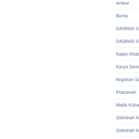
Artikel
Berita
DAGRASI S
DAGRASI 
Kajian Kita
Karya Santr
Kegiatan Sa
Khazanah
Majlis Kuba
Qishshah Al
Qishshah Al