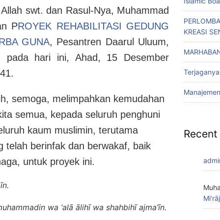
Islamic Bo
Allah swt. dan Rasul-Nya, Muhammad
PERLOMBA
an P
ROYEK REHABILITASI GEDUNG
KREASI SE
ERBA GUNA
, Pesantren Daarul Uluum,
MARHABAN
 pada hari ini, Ahad, 15 Desember
Terjaganya
441.
Manajemen 
ih, semoga, melimpahkan kemudahan
ita semua, kepada seluruh penghuni
lur
uh kaum muslimin, terutama
Recent
telah berinfak dan berwakaf, baik
admi
aga, untuk proyek ini.
īn.
Muha
Mi’rā
muhammadin wa ‘alā ālihī wa shahbihī ajma’īn.