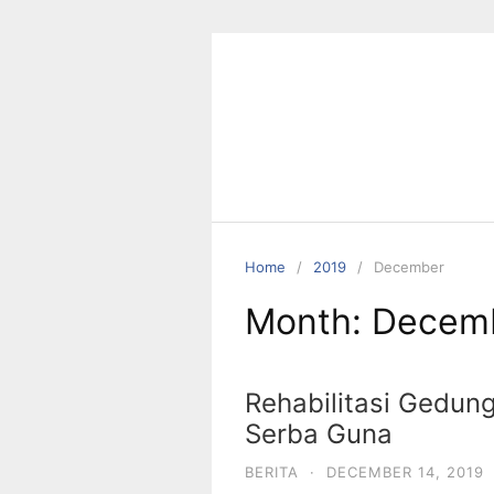
Skip
to
content
Home
2019
December
Month:
Decem
Rehabilitasi Gedun
Serba Guna
BERITA
·
DECEMBER 14, 2019