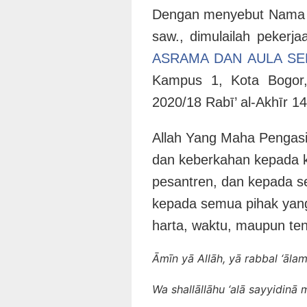
Dengan menyebut Nama 
saw., dimulailah pekerja
ASRAMA DAN AULA S
Kampus 1, Kota Bogor,
2020/18 Rabī’ al-Akhīr 1
Allah Yang Maha Pengas
dan keberkahan kepada k
pesantren, dan kepada se
kepada semua pihak yang 
harta, waktu, maupun ten
Āmīn yā Allāh, yā rabbal ‘ālam
Wa shallāllāhu ‘alā sayyidinā 