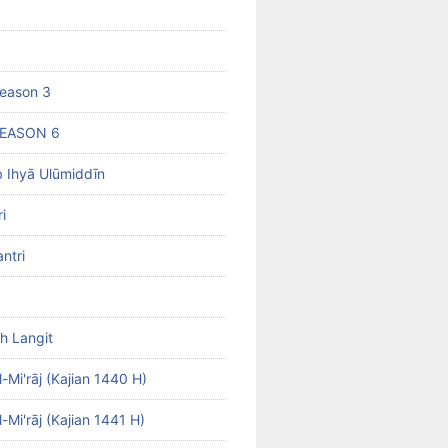
eason 3
SEASON 6
b Ihyā Ulūmiddīn
i
ntri
h Langit
-Mi'rāj (Kajian 1440 H)
-Mi'rāj (Kajian 1441 H)