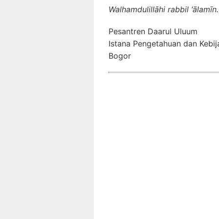
Walhamdulillāhi rabbil ‘ālamīn.
Pesantren Daarul Uluum
Istana Pengetahuan dan Kebi
Bogor