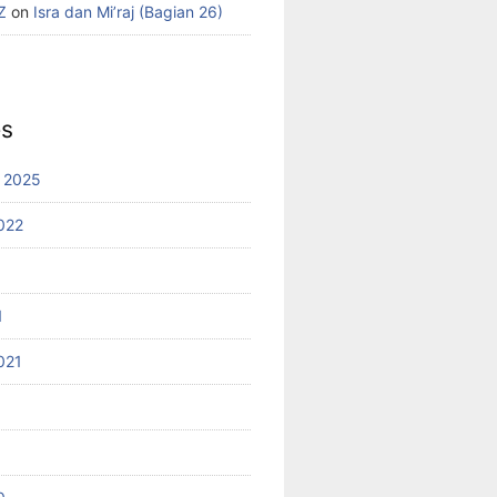
Z
on
Isra dan Mi’raj (Bagian 26)
es
 2025
022
1
021