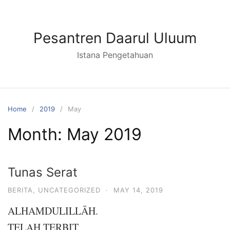
Skip
to
content
Pesantren Daarul Uluum
Istana Pengetahuan
Home
2019
May
Month:
May 2019
Tunas Serat
BERITA
,
UNCATEGORIZED
·
MAY 14, 2019
ALHAMDULILLĀH.
TELAH TERBIT.