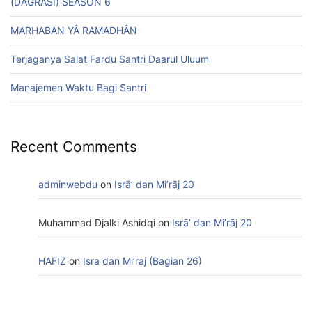
(DAGRASI) SEASON 6
MARHABAN YÂ RAMADHÂN
Terjaganya Salat Fardu Santri Daarul Uluum
Manajemen Waktu Bagi Santri
Recent Comments
adminwebdu
on
Isrā’ dan Mi’rāj 20
Muhammad Djalki Ashidqi
on
Isrā’ dan Mi’rāj 20
HAFIZ
on
Isra dan Mi’raj (Bagian 26)