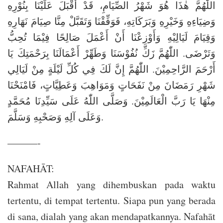
اللّٰهُمَّ هٰذَا هُوَ شَهْرُ الصِّيَامِ، قَدْ أَقْبَلَ عَلَيْنَا بِنُوْرِهِ
وَضِيَاءِهِ وَخَيْرِهِ وَبَرَكَاتِهِ، فَوَفِّقْنَا وَتَقَبَّلْ مِنَّا صِيَامَ نَهَارِهِ
وَقِيَامَ لَيَالِيْهِ وَأَوْزِعْنَا أَنْ أَعْمَلَ صَالِحًا فِيْمَا تُحِبُّ
وَتَرْضَى. اللّٰهُمَّ زَكِّ نُفُوْسَنَا وَطَهِّرْ أَعْمَالَنَا بِرَحْمَتِكَ يَا
أَرْحَمَ الرَّاحِمِيْنَ. اللّٰهُمَّ إِنَّ لَكَ فِي كُلِّ لَيْلَةٍ مِنْ لَيَالِي
شَهْرِ رَمَضَانَ مِنْ نَفَحَاتٍ وَمَوَاهِبَ وَعَطِيَّاتٍ، فَامْنَحْنَا
مِنْهَا يَا رَبَّ الْعَالَمِيْنَ. وَصَلَّى اللّٰهُ عَلَى سَيِّدِنَا مُحَمَّدٍ
وَعَلَى آلِهِ وَصَحْبِهِ وَسَلَّمَ.
———-
NAFAHĀT:
Rahmat Allah yang dihembuskan pada waktu
tertentu, di tempat tertentu. Siapa pun yang berada
di sana, dialah yang akan mendapatkannya. Nafahāt