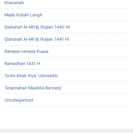
Khazanah
Majlis Kubah Langit
Qishshah Al-Mi'rāj (Kajian 1440 H)
Qishshah Al-Mi'rāj (Kajian 1441 H)
Rahasia-rahasia Puasa
Ramadhan 1441 H
Ta'lim Kitab Ihyā 'Ulūmiddīn
Terjemahan Maulidul Barzanjī
Uncategorized