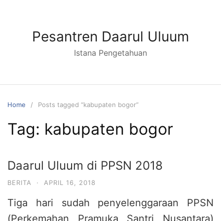
Skip
to
content
Pesantren Daarul Uluum
Istana Pengetahuan
Home
Posts tagged “kabupaten bogor”
Tag:
kabupaten bogor
Daarul Uluum di PPSN 2018
BERITA
·
APRIL 16, 2018
Tiga hari sudah penyelenggaraan PPSN
(Perkemahan Pramuka Santri Nusantara)