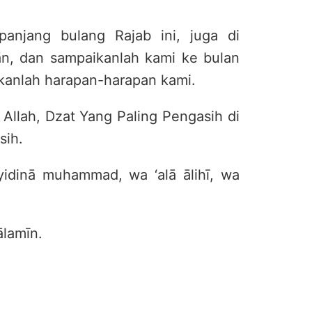
panjang bulang Rajab ini, juga di
ān, dan sampaikanlah kami ke bulan
kanlah harapan-harapan kami.
llah, Dzat Yang Paling Pengasih di
sih.
yyidinā muhammad, wa ‘alā ālihī, wa
ālamīn.