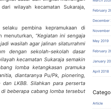
March 202
dari wilayah kecamatan Sukaraja,
February 2
December 
, selaku pembina kepramukaan di
November 
um menuturkan,
“Kegiatan ini sengaja
May 2019
di wasilah agar jalinan silaturrahmi
um dengan sekolah-sekolah dasar
February 2
layah kecamatan Sukaraja semakin
January 2
abang lomba ketangkasan pramuka
April 2018
nitia, diantaranya Pu/Pk, pionering,
 dan LKBB. Silahkan para perserta
 di beberapa cabang lomba tersebut
Catego
Article