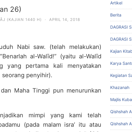
Artikel
ian 26)
Berita
ĀJ (KAJIAN 1440 H)
·
APRIL 14, 2018
DAGRASI S
DAGRASI 
duh Nabi saw. (telah melakukan)
Kajian Kita
“Benarlah al-Walīd!” (yaitu al-Walīd
Karya Santr
ng yang pertama kali menyatakan
 seorang penyihir).
Kegiatan Sa
Khazanah
 dan Maha Tinggi pun menurunkan
Majlis Kuba
Qishshah Al
njadikan mimpi yang kami telah
adamu (pada malam isra’ itu atau
Qishshah Al