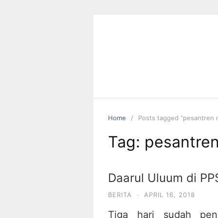
Skip
to
content
Home
Posts tagged “pesantren
Tag:
pesantre
Daarul Uluum di P
BERITA
·
APRIL 16, 2018
Tiga hari sudah pen