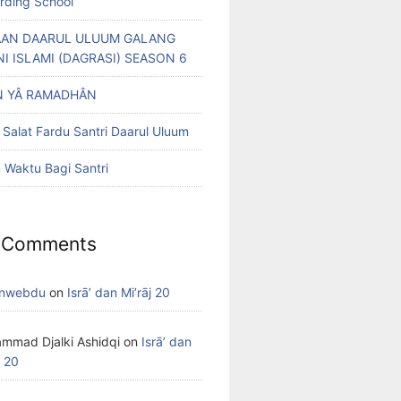
arding School
AN DAARUL ULUUM GALANG
NI ISLAMI (DAGRASI) SEASON 6
 YÂ RAMADHÂN
 Salat Fardu Santri Daarul Uluum
Waktu Bagi Santri
 Comments
nwebdu
on
Isrā’ dan Mi’rāj 20
mmad Djalki Ashidqi
on
Isrā’ dan
j 20