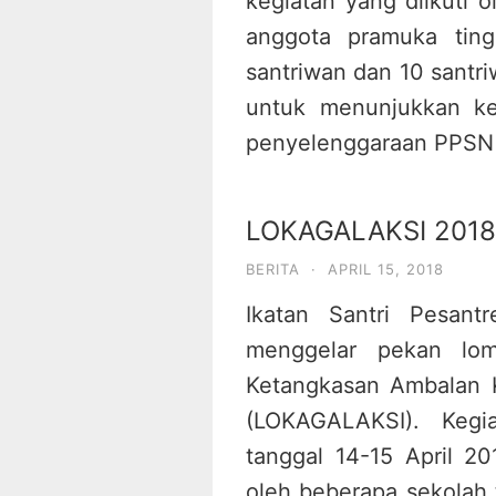
kegiatan yang diikuti 
anggota pramuka ting
santriwan dan 10 santriw
untuk menunjukkan ke
penyelenggaraan PPSN 2
LOKAGALAKSI 2018
BERITA
·
APRIL 15, 2018
Ikatan Santri Pesant
menggelar pekan lo
Ketangkasan Ambalan KH
(LOKAGALAKSI). Kegi
tanggal 14-15 April 20
oleh beberapa sekolah 