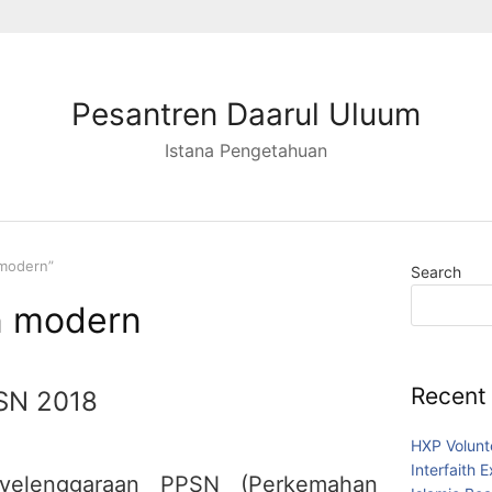
Pesantren Daarul Uluum
Istana Pengetahuan
 modern”
Search
n modern
Recent
PSN 2018
HXP Volunt
Interfaith 
yelenggaraan PPSN (Perkemahan