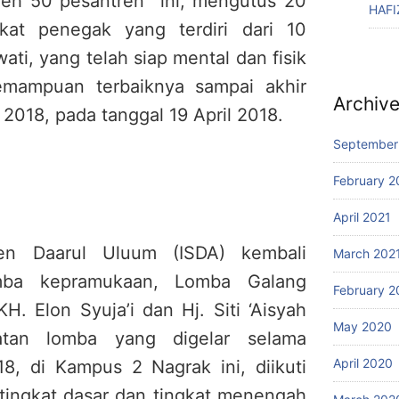
oleh 50 pesantren ini, mengutus 20
HAFI
kat penegak yang terdiri dari 10
ati, yang telah siap mental dan fisik
mampuan terbaiknya sampai akhir
Archiv
018, pada tanggal 19 April 2018.
September
February 2
April 2021
ren Daarul Uluum (ISDA) kembali
March 202
mba kepramukaan, Lomba Galang
February 2
. Elon Syuja’i dan Hj. Siti ‘Aisyah
May 2020
atan lomba yang digelar selama
April 2020
18, di Kampus 2 Nagrak ini, diikuti
tingkat dasar dan tingkat menengah