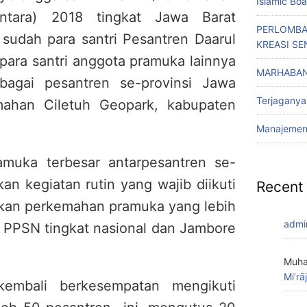
Islamic Bo
ntara) 2018 tingkat Jawa Barat
PERLOMBA
i sudah para santri Pesantren Daarul
KREASI SE
ara santri anggota pramuka lainnya
MARHABAN
bagai pesantren se-provinsi Jawa
Terjaganya
mahan Ciletuh Geopark, kabupaten
Manajemen 
muka terbesar antarpesantren se-
an kegiatan rutin yang wajib diikuti
Recent
kan perkemahan pramuka yang lebih
admi
tu PPSN tingkat nasional dan Jambore
Muha
Mi’rā
embali berkesempatan mengikuti