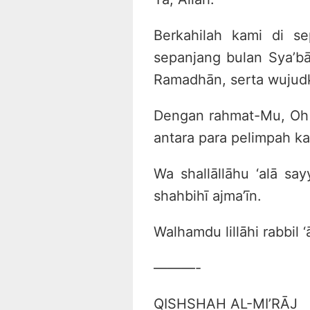
Berkahilah kami di se
sepanjang bulan Sya’b
Ramadhān, serta wujud
Dengan rahmat-Mu, Oh A
antara para pelimpah ka
Wa shallāllāhu ‘alā sa
shahbihī ajma’īn.
Walhamdu lillāhi rabbil ‘
———-
QISHSHAH AL-MI’RĀJ