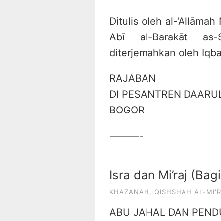
Ditulis oleh al-‘Allāmah
Abī al-Barakāt as
diterjemahkan oleh Iqba
RAJABAN
DI PESANTREN DAARU
BOGOR
———-
Isra dan Mi’raj (Bag
KHAZANAH
,
QISHSHAH AL-MI'R
ABU JAHAL DAN PEN