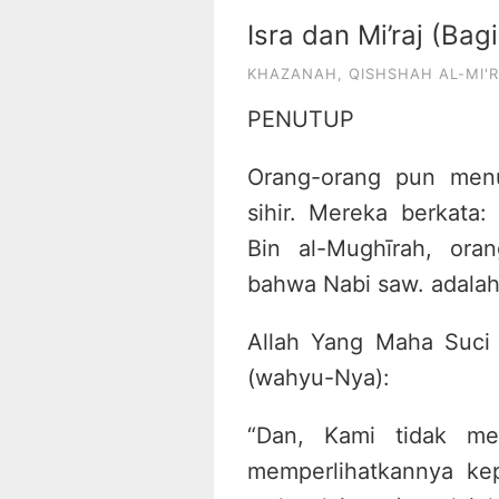
Isra dan Mi’raj (Bag
KHAZANAH
,
QISHSHAH AL-MI'R
PENUTUP
Orang-orang pun menu
sihir. Mereka berkata: 
Bin al-Mughīrah, ora
bahwa Nabi saw. adalah
Allah Yang Maha Suci
(wahyu-Nya):
“Dan, Kami tidak me
memperlihatkannya kep