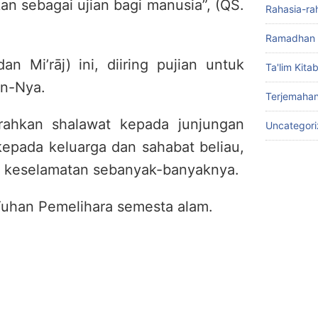
an sebagai ujian bagi manusia”, (QS.
Rahasia-ra
Ramadhan 
dan Mi’rāj) ini, diiring pujian untuk
Ta'lim Kita
an-Nya.
Terjemahan
rahkan shalawat kepada junjungan
Uncategor
epada keluarga dan sahabat beliau,
a keselamatan sebanyak-banyaknya.
 Tuhan Pemelihara semesta alam.