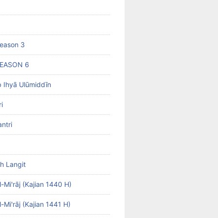
eason 3
SEASON 6
b Ihyā Ulūmiddīn
i
ntri
h Langit
-Mi'rāj (Kajian 1440 H)
-Mi'rāj (Kajian 1441 H)