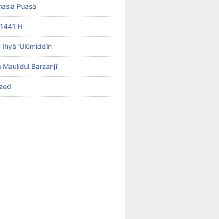
hasia Puasa
1441 H
b Ihyā 'Ulūmiddīn
 Maulidul Barzanjī
ized