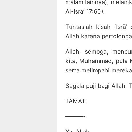
malam lainnya), melaink
Al-Isra’ 17:60).
Tuntaslah kisah (Isrā’ 
Allah karena pertolong
Allah, semoga, mencu
kita, Muhammad, pula k
serta melimpahi merek
Segala puji bagi Allah,
TAMAT.
———-
Ya, Allah.