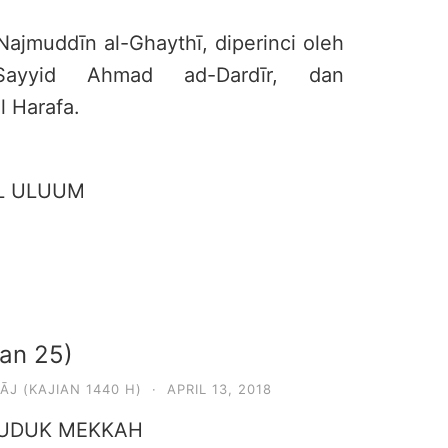
 Najmuddīn al-Ghaythī, diperinci oleh
-Sayyid Ahmad ad-Dardīr, dan
l Harafa.
L ULUUM
ian 25)
ĀJ (KAJIAN 1440 H)
·
APRIL 13, 2018
DUDUK MEKKAH