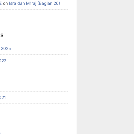
Z
on
Isra dan Mi’raj (Bagian 26)
es
 2025
022
1
021