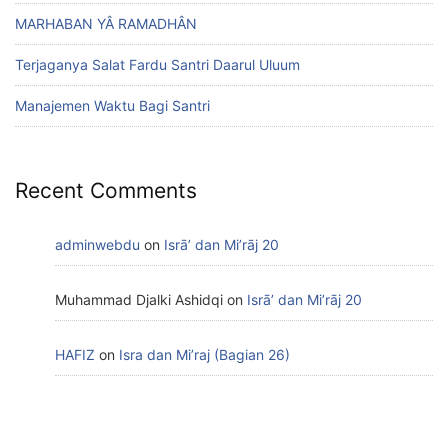
MARHABAN YÂ RAMADHÂN
Terjaganya Salat Fardu Santri Daarul Uluum
Manajemen Waktu Bagi Santri
Recent Comments
adminwebdu
on
Isrā’ dan Mi’rāj 20
Muhammad Djalki Ashidqi
on
Isrā’ dan Mi’rāj 20
HAFIZ
on
Isra dan Mi’raj (Bagian 26)