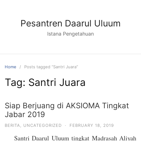
Skip
to
content
Pesantren Daarul Uluum
Istana Pengetahuan
Home
Posts tagged “Santri Juara”
Tag:
Santri Juara
Siap Berjuang di AKSIOMA Tingkat
Jabar 2019
BERITA
,
UNCATEGORIZED
·
FEBRUARY 18, 2019
Santri Daarul Uluum tingkat Madrasah Aliyah