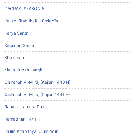
DAGRASI SEASON 6
Kajian Kitab Ihyā Ulūmiddīn
Karya Santri
Kegiatan Santri
Khazanah
Majlis Kubah Langit
Qishshah Al-Mi'rāj (Kajian 1440 H)
Qishshah Al-Mi'rāj (Kajian 1441 H)
Rahasia-rahasia Puasa
Ramadhan 1441 H
Ta'lim Kitab Ihyā 'Ulūmiddīn