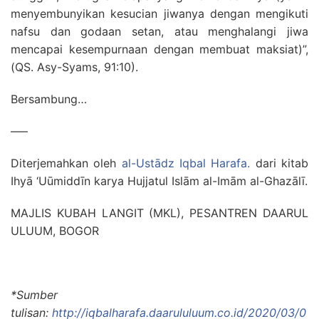
menyembunyikan kesucian jiwanya dengan mengikuti
nafsu dan godaan setan, atau menghalangi jiwa
mencapai kesempurnaan dengan membuat maksiat)”,
(QS. Asy-Syams, 91:10).
Bersambung…
—–
Diterjemahkan oleh
al-Ustādz Iqbal Harafa.
dari kitab
Ihyā ‘Uūmiddīn karya Hujjatul Islām al-Imām al-Ghazālī.
MAJLIS KUBAH LANGIT (MKL), PESANTREN DAARUL
ULUUM, BOGOR
*Sumber
tulisan:
http://iqbalharafa.daarululuum.co.id/2020/03/0