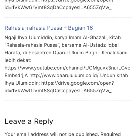
id=1VkWwGrVmt8SqDaCcpayesILA655ZqVw_
Rahasia-rahasia Puasa – Bagian 16
Ngaji Ihya Ulumiddin, karya Imam Al-Ghazali, kitab
“Rahasia-rahasia Puasa”, bersama Al-Ustadz Iqbal
Harafa, di Pesantren Daarul Uluum Bogor. Kenali kami
lebih dekat:
https://www.youtube.com/channel/UCMguvx3nurLGvc
EmbsdrjjA http://www.daarululuum.co.id/ Unduh kitab
Ihya Ulumiddin: https://drive.google.com/open?
id=1VkWwGrVmt8SqDaCcpayesILA655ZqVw_
Leave a Reply
Your email address will not be published.
Required