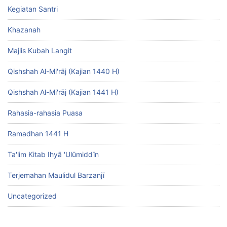
Kegiatan Santri
Khazanah
Majlis Kubah Langit
Qishshah Al-Mi'rāj (Kajian 1440 H)
Qishshah Al-Mi'rāj (Kajian 1441 H)
Rahasia-rahasia Puasa
Ramadhan 1441 H
Ta'lim Kitab Ihyā 'Ulūmiddīn
Terjemahan Maulidul Barzanjī
Uncategorized