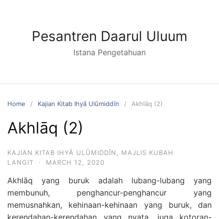
Skip
to
content
Pesantren Daarul Uluum
Istana Pengetahuan
Home
Kajian Kitab Ihyā Ulūmiddīn
Akhlāq (2)
Akhlāq (2)
KAJIAN KITAB IHYĀ ULŪMIDDĪN
,
MAJLIS KUBAH
LANGIT
·
MARCH 12, 2020
Akhlāq yang buruk adalah lubang-lubang yang
membunuh, penghancur-penghancur yang
memusnahkan, kehinaan-kehinaan yang buruk, dan
kerendahan-kerendahan yang nyata, juga kotoran-