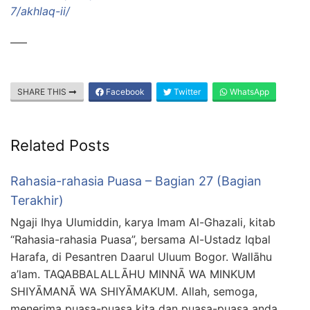
7/akhlaq-ii/
—–
SHARE THIS
Facebook
Twitter
WhatsApp
Related Posts
Rahasia-rahasia Puasa – Bagian 27 (Bagian
Terakhir)
Ngaji Ihya Ulumiddin, karya Imam Al-Ghazali, kitab
“Rahasia-rahasia Puasa”, bersama Al-Ustadz Iqbal
Harafa, di Pesantren Daarul Uluum Bogor. Wallāhu
a’lam. TAQABBALALLĀHU MINNĀ WA MINKUM
SHIYĀMANĀ WA SHIYĀMAKUM. Allah, semoga,
menerima puasa-puasa kita dan puasa-puasa anda